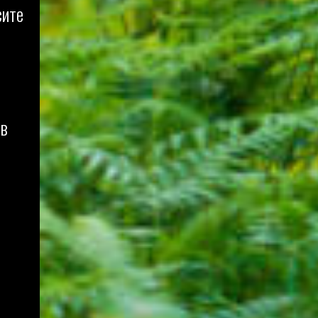
сите
ов