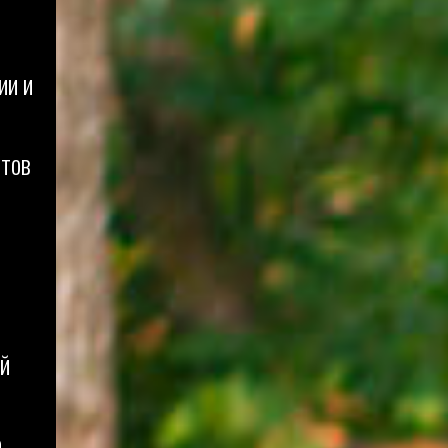
ии и
нтов
ой
а