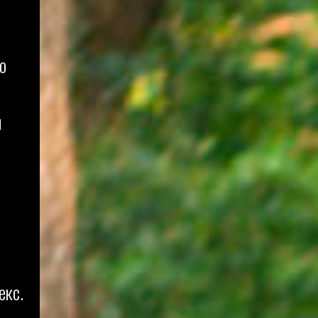
о
м
екс.