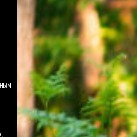
вным
,