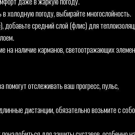
омфорт даже в жаркую погоду.
ь в холодную погоду, выбирайте многослойность.
), добавьте средний слой (флис) для теплоизоляц
лоем.
ие на наличие карманов, светоотражающих элеме
а помогут отслеживать ваш прогресс, пульс,
длинные дистанции, обязательно возьмите с соб
 понадобиться для защиты суставов, особенно н