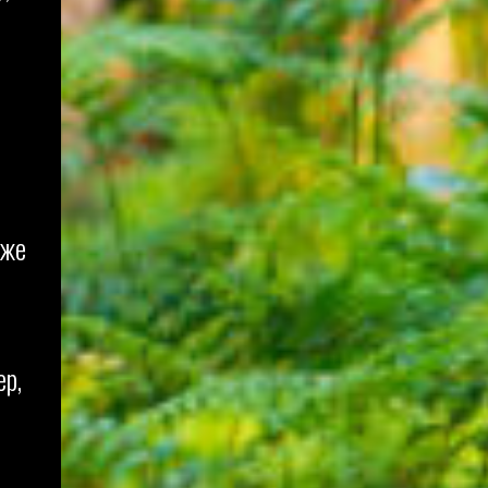
кже
ер,