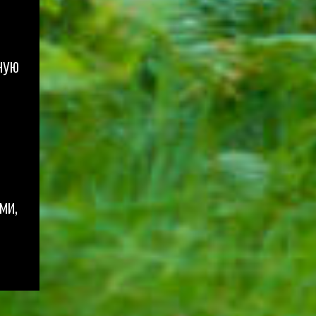
ную
ми,