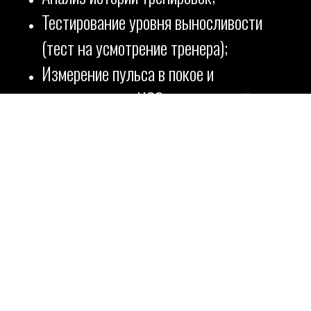
Тестирование уровня выносливости
(тест на усмотрение тренера);
Измерение пульса в покое и
максимального ЧСС при заданной
нагрузке;
Оценку техники бега (возможно, с
помощью видеоматериалов).
2. Определение целей
Цели могут варьироваться от улучшения
общей физической формы до подготовки
к конкретному соревнованию.