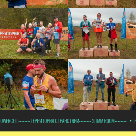
----ТЕРРИТОРИЯ СТРАНСТВИЙ-------- SLIMM ROOM--------
НОВАЯ ЛИНИЯ--