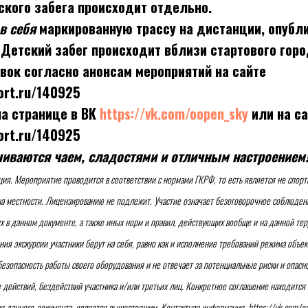
кого забега происходит отдельно.
в себя
маркированную трассу на дистанции, опубл
 Детский забег происходит вблизи стартового горо
вок согласно анонсам мероприятий на сайте
ort.ru/140925
а странице в ВК
https://vk.com/oopen_sky
или на са
ort.ru/140925
чиваются чаем, сладостями и отличным настроением!
я. Мероприятие проводится в соответствии с нормами ГКРФ, то есть является не спорт
на местности. Лицензированию не подлежит. Участие означает безоговорочное соблюде
х в данном документе, а также иных норм и правил, действующих вообще и на данной тер
ия экскурсии участники берут на себя, равно как и исполнение требований режима объек
 безопасность работы своего оборудования и не отвечает за потенциальные риски и опасно
е действий, бездействий участника и/или третьих лиц. Конкретное соглашение находится
я данного документа, является вышестоящим. Контактная информация. https://vk.com/o