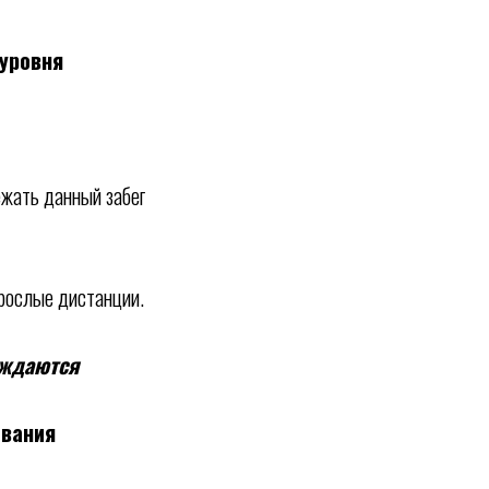
уровня
ежать данный забег
зрослые дистанции.
аждаются
ования