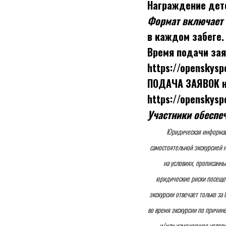
Награждение детс
Формат включает 
в каждом забеге.
Время подачи зая
https://openskysp
ПОДАЧА ЗАЯВОК н
https://openskysp
Участники обеспе
Юридическая информаци
самостоятельной экскурсией 
на условиях, прописанны
юридические риски посещен
экскурсии отвечает только за
во время экскурсии по причин
и/или изменяющее услови