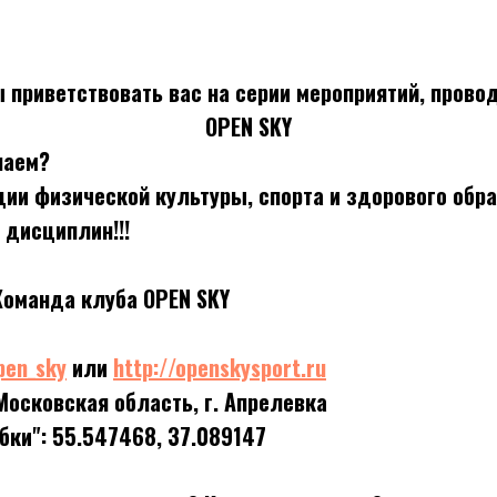
 приветствовать вас на серии мероприятий, пров
OPEN SKY
лаем?
ии физической культуры, спорта и здорового обра
 дисциплин!!!
Команда клуба OPEN SKY
pen_sky
или
http://openskysport.ru
Московская область, г. Апрелевка
бки": 55.547468, 37.089147