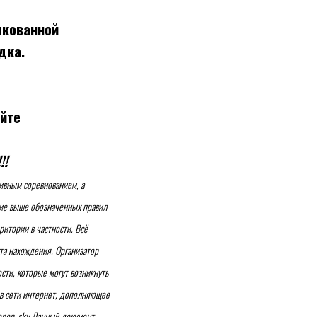
икованной
дка.
йте
!!
ивным соревнованием, а
ние выше обозначенных правил
ритории в частности. Всё
та нахождения. Организатор
сти, которые могут возникнуть
 в сети интернет, дополняющее
open_sky Данный документ